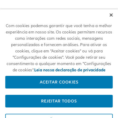
Com cookies podemos garantir que você tenha a melhor
experiência em nosso site. Os cookies permitem recursos
como interações com redes sociais, mensagens
personalizadas e fornecem análises. Para ativar os
Dicas para sua
cookies, clique em "Aceitar cookies" ou vá para
"Configurações de cookies". Você pode retirar seu
candidatura
consentimento a qualquer momento em "Configurações
de cookies".
Leia nossa declaração de privacidade
Saiba mais sobre as etapas do nosso processo seletivo e obtenha
ACEITAR COOKIES
conselhos valiosos de nossos recrutadores sobre como criar uma
inscrição perfeita e o que ter em mente ao se preparar para uma
entrevista.
REJEITAR TODOS
MAIS