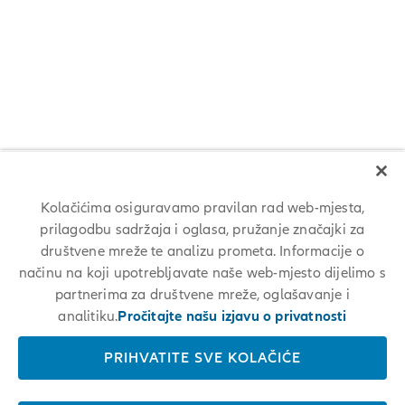
Allianz Services
prikazali
Mjesto
čitav
Unterföhring (bei München), DE, 85774
sadržaj
informacija
o
Naziv
Odaberite
Consultant (m/f/d) - Allianz Consulting
poslu.
radnog
razmaknicom
Razina posla
Professional
mjesta
kako
biste
Jedinica
Allianz Services
prikazali
Kolačićima osiguravamo pravilan rad web-mjesta,
Mjesto
čitav
Unterföhring (bei München), DE, 85774
prilagodbu sadržaja i oglasa, pružanje značajki za
sadržaj
društvene mreže te analizu prometa. Informacije o
informacija
načinu na koji upotrebljavate naše web-mjesto dijelimo s
o
Naziv
Odaberite
Principal Consultant (m/f/d) - Allianz Consulting
partnerima za društvene mreže, oglašavanje i
poslu.
radnog
razmaknicom
Razina posla
analitiku.
Pročitajte našu izjavu o privatnosti
Professional
mjesta
kako
biste
Jedinica
PRIHVATITE SVE KOLAČIĆE
Allianz Services
prikazali
Mjesto
čitav
Unterföhring (bei München), DE, 85774