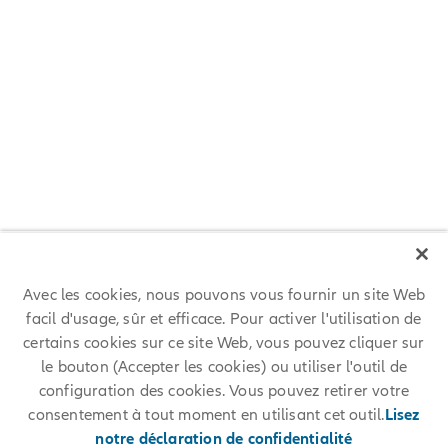
Rencontrez Karine, manager de
compétences
Rencontrez Karine, manager de compétences
En vidéo
Avec les cookies, nous pouvons vous fournir un site Web
facil d'usage, sûr et efficace. Pour activer l'utilisation de
certains cookies sur ce site Web, vous pouvez cliquer sur
Rejoignez notre
le bouton (Accepter les cookies) ou utiliser l'outil de
configuration des cookies. Vous pouvez retirer votre
communauté de talents
consentement à tout moment en utilisant cet outil.
Lisez
notre déclaration de confidentialité