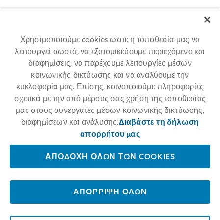
Χρησιμοποιούμε cookies ώστε η τοποθεσία μας να
λειτουργεί σωστά, να εξατομικεύουμε περιεχόμενο και
διαφημίσεις, να παρέχουμε λειτουργίες μέσων
κοινωνικής δικτύωσης και να αναλύουμε την
Allianz among 25 World's Best
κυκλοφορία μας. Επίσης, κοινοποιούμε πληροφορίες
σχετικά με την από μέρους σας χρήση της τοποθεσίας
Workplaces 2024™
μας στους συνεργάτες μέσων κοινωνικής δικτύωσης,
διαφημίσεων και ανάλυσης.
Διαβάστε τη δήλωση
For the first time, Allianz placed among the 25 World's Best
Workplaces 2024™ at #17. The respected annual employer ranking
απορρήτου μας
conducted by Great Place To Work® measures trust in employers and
is based on anonymous employee feedback.
ΑΠΟΔΟΧΉ ΌΛΩΝ ΤΩΝ COOKIES
LEARN MORE
ΑΠΌΡΡΙΨΗ ΌΛΩΝ