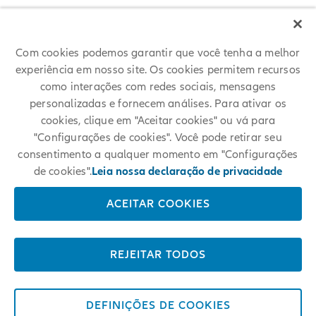
Dr. Axel Theis
Renate Wagner
Michael Diekmann, Presidente do Conselho de Supervisão
Com cookies podemos garantir que você tenha a melhor
Koeniginstrasse 28
experiência em nosso site. Os cookies permitem recursos
80802 Munich, Germany
como interações com redes sociais, mensagens
Fone: +49 89 3800 0
personalizadas e fornecem análises. Para ativar os
E-mail: info@allianz.com
cookies, clique em "Aceitar cookies" ou vá para
Número de registro no HRB (registro comercial de empresas):
"Configurações de cookies". Você pode retirar seu
consentimento a qualquer momento em "Configurações
Munich HRB 164232
de cookies".
Leia nossa declaração de privacidade
Autoridade supervisora:
Autoridade Federal de Supervisão Financeira (Bundesanstalt für
ACEITAR COOKIES
Finanzdienstleistungsaufsicht – BaFin)
Autoridade Federal de Supervisão Financeira da Alemanha
(German Federal Financial Supervisory Authority – Bonn)
REJEITAR TODOS
Número de registro VAT:
DE 129 274 114
DEFINIÇÕES DE COOKIES