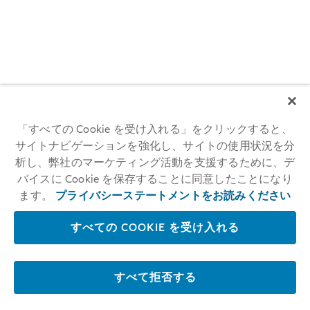
り、支払いを行ったりしないよう、強く警告します。
「アリアンツ トレード ホールディングス」から詐欺目的で連絡を
受けたと思われる場合は、anti-fraud@allianz.com までご連絡くだ
さい。
2015 年 9 月
電話による宝くじ詐欺
現在、顧客やその他の人物が、アリアンツの「宝くじ部門」とさ
れる人物から、一定額の賞金が当たったと通知する電話を受けて
「すべての Cookie を受け入れる」をクリックすると、
います。このお金を受け取るには、手数料を支払う必要があり、
サイトナビゲーションを強化し、サイトの使用状況を分
場合によっては口座の詳細も提供する必要があることが通知され
ます。
析し、弊社のマーケティング活動を支援するために、デ
バイスに Cookie を保存することに同意したことになり
アリアンツには「宝くじ部門」はなく、そのような電話はかけま
せん（特に「TippAllianz」という会社やコールセンター経由では
ます。
プライバシーステートメントをお読みください
かけません）。そのような電話に応じて、個人情報、特に口座の
詳細を開示しないよう、強く警告します。
すべての COOKIE を受け入れる
顧客と一般の人々を保護するため、アリアンツはすでに法的措置
を講じています。
詐欺目的でそのような電話を受けたと思われる場合は、anti-
すべて拒否する
fraud@allianz.com までご連絡ください。
2015 年 9 月