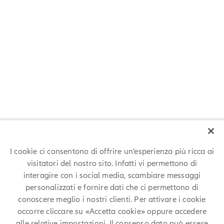
Incontra i nostri esperti
"Inizia in piccolo, pensa in grande, scala velocemente".
Theo lavora come Data Scientist in Allianz Indonesia. Leggi
l’intervista per conoscere i nostri esperti nelle diverse aree di
business e scoprire i loro percorsi di carriera.
LEGGI LA STORIA DI THEO
I cookie ci consentono di offrire un’esperienza più ricca ai
visitatori del nostro sito. Infatti vi permettono di
interagire con i social media, scambiare messaggi
personalizzati e fornire dati che ci permettono di
conoscere meglio i nostri clienti. Per attivare i cookie
occorre cliccare su «Accetta cookie» oppure accedere
alle relative impostazioni. Il consenso dato può essere