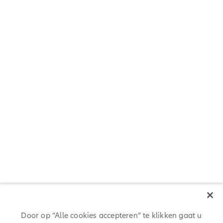
Allianz entiteiten over de hele wereld sponsoren verschillende
studiebeurzen in samenwerking met geselecteerde universiteiten om
jou te ondersteunen bij het behalen van je universitaire diploma.
Let’s care for your tomorrow. Voor het bereiken van je volledige
potentieel en het ontwikkelen van vaardigheden die bestand zijn
tegen toekomstige veranderingen. Voor het versnellen van je
academische inspanningen en de start van je carrière.
ONTDEK MEER
Door op “Alle cookies accepteren” te klikken gaat u