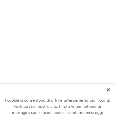
Parla con i nostri dipendenti
Hai qualche domanda da farci prima di candidarti? Ricevere le
risposte che ti servono ancora prima della selezione non è mai stato
così semplice: parla con i nostri dipendenti di diversi team aziendali
su PathMotion!
PARLA CON I NOSTRI DIPENDENTI
I cookie ci consentono di offrire un’esperienza più ricca ai
visitatori del nostro sito. Infatti vi permettono di
interagire con i social media, scambiare messaggi