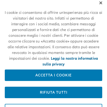
I cookie ci consentono di offrire un’esperienza più ricca ai
visitatori del nostro sito. Infatti vi permettono di
interagire con i social media, scambiare messaggi
personalizzati e fornire dati che ci permettono di
conoscere meglio i nostri clienti. Per attivare i cookie
occorre cliccare su «Accetta cookie» oppure accedere
Sviluppo della carriera e
alle relative impostazioni. Il consenso dato può essere
revocato in qualsiasi momento sempre tramite le
benefit
impostazioni dei cookie.
Leggi la nostra informativa
sulla privacy
Unisciti a noi e intraprendi il tuo percorso di carriera in Allianz.
ACCETTA I COOKIE
Offriamo numerose opportunità di apprendimento e sviluppo,
valorizzando le performance attraverso programmi di benefit di
valore.
RIFIUTA TUTTI
SCOPRI DI PIÙ