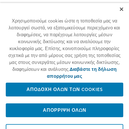
Χρησιμοποιούμε cookies ώστε η τοποθεσία μας να
λειτουργεί σωστά, να εξατομικεύουμε περιεχόμενο και
διαφημίσεις, να παρέχουμε λειτουργίες μέσων
κοινωνικής δικτύωσης και να αναλύουμε την
Allianz among 25 World's Best
κυκλοφορία μας. Επίσης, κοινοποιούμε πληροφορίες
σχετικά με την από μέρους σας χρήση της τοποθεσίας
Workplaces 2024™
μας στους συνεργάτες μέσων κοινωνικής δικτύωσης,
διαφημίσεων και ανάλυσης.
Διαβάστε τη δήλωση
For the first time, Allianz placed among the 25 World's Best
Workplaces 2024™ at #17. The respected annual employer ranking
απορρήτου μας
conducted by Great Place To Work® measures trust in employers and
is based on anonymous employee feedback.
ΑΠΟΔΟΧΉ ΌΛΩΝ ΤΩΝ COOKIES
LEARN MORE
ΑΠΌΡΡΙΨΗ ΌΛΩΝ