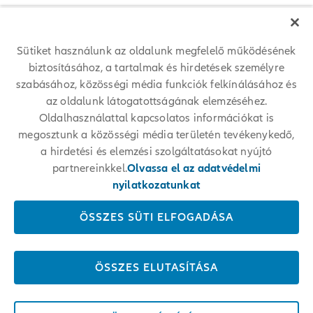
Sütiket használunk az oldalunk megfelelő működésének
biztosításához, a tartalmak és hirdetések személyre
szabásához, közösségi média funkciók felkínálásához és
az oldalunk látogatottságának elemzéséhez.
Allianz among 25 World's Best
Oldalhasználattal kapcsolatos információkat is
megosztunk a közösségi média területén tevékenykedő,
Workplaces 2024™
a hirdetési és elemzési szolgáltatásokat nyújtó
partnereinkkel.
Olvassa el az adatvédelmi
For the first time, Allianz placed among the 25 World's Best
Workplaces 2024™ at #17. The respected annual employer ranking
nyilatkozatunkat
conducted by Great Place To Work® measures trust in employers and
is based on anonymous employee feedback.
ÖSSZES SÜTI ELFOGADÁSA
LEARN MORE
ÖSSZES ELUTASÍTÁSA