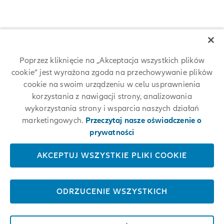
Poprzez kliknięcie na „Akceptacja wszystkich plików
cookie” jest wyrażona zgoda na przechowywanie plików
Allianz among 25 World's Best
cookie na swoim urządzeniu w celu usprawnienia
korzystania z nawigacji strony, analizowania
Workplaces 2024™
wykorzystania strony i wsparcia naszych działań
marketingowych.
Przeczytaj nasze oświadczenie o
For the first time, Allianz placed among the 25 World's Best
Workplaces 2024™ at #17. The respected annual employer ranking
prywatności
conducted by Great Place To Work® measures trust in employers and
is based on anonymous employee feedback.
AKCEPTUJ WSZYSTKIE PLIKI COOKIE
LEARN MORE
ODRZUCENIE WSZYSTKICH