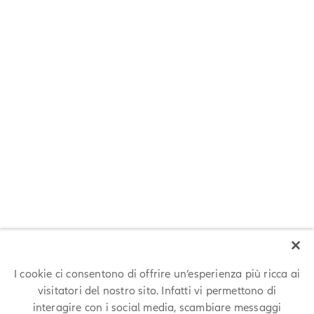
Parla con i nostri dipendenti
Hai qualche domanda da farci prima di candidarti? Ricevere le
risposte che ti servono ancora prima della selezione non è mai stato
così semplice: parla con i nostri dipendenti di diversi team aziendali
su PathMotion!
PARLA CON I NOSTRI DIPENDENTI
I cookie ci consentono di offrire un’esperienza più ricca ai
visitatori del nostro sito. Infatti vi permettono di
interagire con i social media, scambiare messaggi