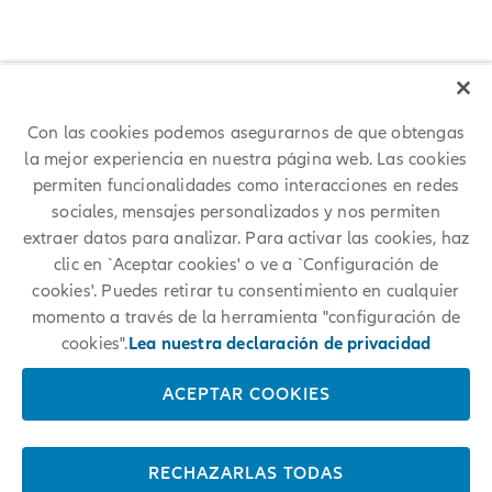
Con las cookies podemos asegurarnos de que obtengas
la mejor experiencia en nuestra página web. Las cookies
permiten funcionalidades como interacciones en redes
sociales, mensajes personalizados y nos permiten
Partnership Olímpico y Paralímpico
extraer datos para analizar. Para activar las cookies, haz
clic en `Aceptar cookies' o ve a `Configuración de
cookies'. Puedes retirar tu consentimiento en cualquier
Nada empodera, une y saca lo mejor de las personas como los
momento a través de la herramienta "configuración de
Movimientos Olímpicos y Paralímpicos. Allianz se ha sumado a
cookies".
Lea nuestra declaración de privacidad
estos Movimientos como Worldwide Insurance Partner.
CONOCE MÁS
ACEPTAR COOKIES
RECHAZARLAS TODAS