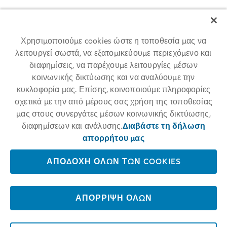
Χρησιμοποιούμε cookies ώστε η τοποθεσία μας να
λειτουργεί σωστά, να εξατομικεύουμε περιεχόμενο και
διαφημίσεις, να παρέχουμε λειτουργίες μέσων
κοινωνικής δικτύωσης και να αναλύουμε την
Allianz among 25 World's Best
κυκλοφορία μας. Επίσης, κοινοποιούμε πληροφορίες
σχετικά με την από μέρους σας χρήση της τοποθεσίας
Workplaces 2024™
μας στους συνεργάτες μέσων κοινωνικής δικτύωσης,
διαφημίσεων και ανάλυσης.
Διαβάστε τη δήλωση
For the first time, Allianz placed among the 25 World's Best
Workplaces 2024™ at #17. The respected annual employer ranking
απορρήτου μας
conducted by Great Place To Work® measures trust in employers and
is based on anonymous employee feedback.
ΑΠΟΔΟΧΉ ΌΛΩΝ ΤΩΝ COOKIES
LEARN MORE
ΑΠΌΡΡΙΨΗ ΌΛΩΝ