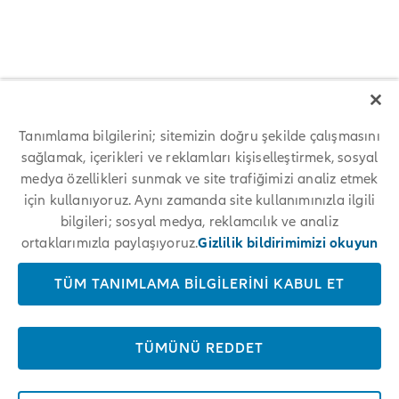
Tanımlama bilgilerini; sitemizin doğru şekilde çalışmasını
Allianz among 25 World's Best
sağlamak, içerikleri ve reklamları kişiselleştirmek, sosyal
medya özellikleri sunmak ve site trafiğimizi analiz etmek
Workplaces 2024™
için kullanıyoruz. Aynı zamanda site kullanımınızla ilgili
bilgileri; sosyal medya, reklamcılık ve analiz
For the first time, Allianz placed among the 25 World's Best
Workplaces 2024™ at #17. The respected annual employer ranking
ortaklarımızla paylaşıyoruz.
Gizlilik bildirimimizi okuyun
conducted by Great Place To Work® measures trust in employers and
is based on anonymous employee feedback.
TÜM TANIMLAMA BILGILERINI KABUL ET
LEARN MORE
TÜMÜNÜ REDDET