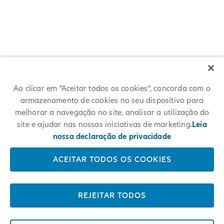
Allianz among 25 World's Best
Ao clicar em "Aceitar todos os cookies", concorda com o
armazenamento de cookies no seu dispositivo para
Workplaces 2024™
melhorar a navegação no site, analisar a utilização do
site e ajudar nas nossas iniciativas de marketing.
Leia
For the first time, Allianz placed among the 25 World's Best
Workplaces 2024™ at #17. The respected annual employer ranking
nossa declaração de privacidade
conducted by Great Place To Work® measures trust in employers and
is based on anonymous employee feedback.
ACEITAR TODOS OS COOKIES
LEARN MORE
REJEITAR TODOS