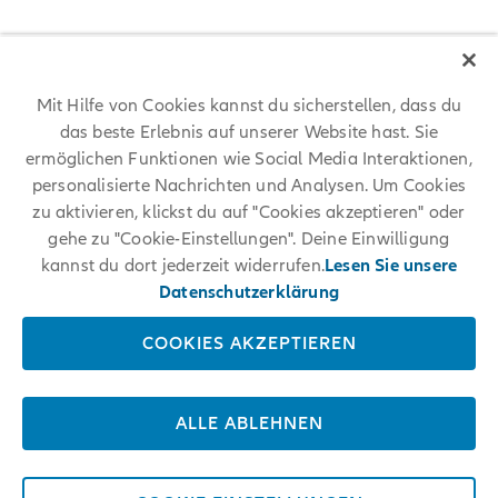
Vorsitzender des Aufsichtsrats:
Michael Diekmann
Königinstraße 28
Mit Hilfe von Cookies kannst du sicherstellen, dass du
80802 MünchenTelefon: +49 89 3800 0
das beste Erlebnis auf unserer Website hast. Sie
ermöglichen Funktionen wie Social Media Interaktionen,
E-Mail:
info@allianz.com
personalisierte Nachrichten und Analysen. Um Cookies
zu aktivieren, klickst du auf "Cookies akzeptieren" oder
Registergericht:
gehe zu "Cookie-Einstellungen". Deine Einwilligung
München HRB 164232
kannst du dort jederzeit widerrufen.
Lesen Sie unsere
Datenschutzerklärung
Aufsichtsbehörde:
COOKIES AKZEPTIEREN
Bundesanstalt für Finanzdienstleistungsaufsicht (BaFin), Bonn
Umsatzsteueridentifikationsnummer (USt-ID-Nr.): DE 129 274 114
ALLE ABLEHNEN
Legal Entity Identifier (LEI): 529900K9B0N5BT694847