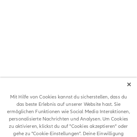
Zertifizierungsprozess des Forschungs- und Beratungsinstitut Great
Place to Work® teilgenommen und wurde direkt im Wettbewerb
„Deutschlands Beste Arbeitgeber 2022“ ausgezeichnet.
Auch in 2024 ist die Allianz in Deutschland von Great Place to Work®
als «Attraktiver Arbeitgeber» zertifiziert worden und zählt zu den
Siegern des Wettbewerbs „Deutschlands Beste Arbeitgeber 2024“.
Bestandteile des Zertifizierungsprogramms sind ein unabhängiges,
anonymes Feedback der Mitarbeitenden und die Analyse von
Maßnahmen und Programmen der Personalarbeit.
Mit Hilfe von Cookies kannst du sicherstellen, dass du
das beste Erlebnis auf unserer Website hast. Sie
ermöglichen Funktionen wie Social Media Interaktionen,
personalisierte Nachrichten und Analysen. Um Cookies
Du kannst dich mit unseren
zu aktivieren, klickst du auf "Cookies akzeptieren" oder
gehe zu "Cookie-Einstellungen". Deine Einwilligung